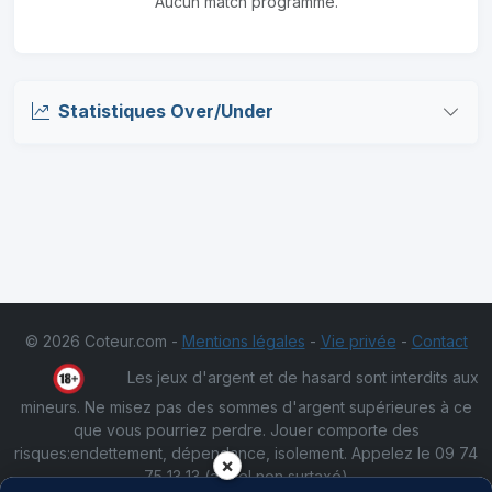
Aucun match programmé.
Statistiques Over/Under
© 2026 Coteur.com -
Mentions légales
-
Vie privée
-
Contact
Les jeux d'argent et de hasard sont interdits aux
mineurs. Ne misez pas des sommes d'argent supérieures à ce
que vous pourriez perdre. Jouer comporte des
risques:endettement, dépendance, isolement. Appelez le 09 74
×
75 13 13 (appel non surtaxé)