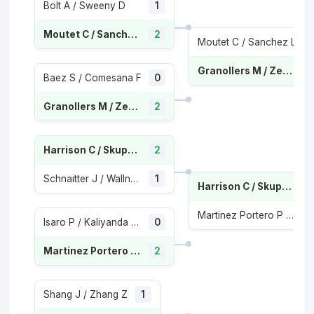
Bolt A / Sweeny D
1
Moutet C / Sanchez L
2
Moutet C / Sanchez L
Granollers M / Zeballos H
Baez S / Comesana F
0
Granollers M / Zeballos H
2
Harrison C / Skupski N
2
Schnaitter J / Wallner M
1
Harrison C / Skupski N
Martinez Portero P / Munar J
Isaro P / Kaliyanda Poonacha N
0
Martinez Portero P / Munar J
2
Shang J / Zhang Z
1