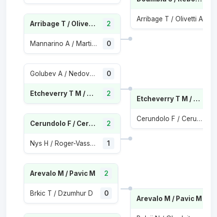
Arribage T / Olivetti A
Arribage T / Olivetti A
2
Mannarino A / Martin F
0
Golubev A / Nedovyesov A
0
Etcheverry T M / Ugo Carabelli C
2
Etcheverry T M / Ugo Carabelli C
Cerundolo F / Cerundolo J M
1
Cerundolo F / Cerundolo J M
2
Nys H / Roger-Vasselin E
1
Arevalo M / Pavic M
2
Brkic T / Dzumhur D
0
Arevalo M / Pavic M