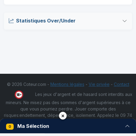
Statistiques Over/Under
© 2026 Coteur.com -
Mentions légales
-
Vie privée
-
Contact
Les jeux d'argent et de hasard sont interdits aux
mineurs. Ne misez pas des sommes d'argent supérieures à ce
que vous pourriez perdre. Jouer comporte des
×
risques:endettement, dépendance, isolement. Appelez le 09 74
75 13 13 (appel non surtaxé)
Ma Sélection
0