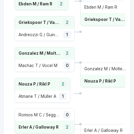
Ebden M / Ram R
2
Ebden M / Ram R
Griekspoor T / Van De Zandschulp B
Griekspoor T / Van De Zandschulp B
2
Andreozzi G / Guinard M
1
Gonzalez M / Molteni A
2
Machac T / Vocel M
0
Gonzalez M / Molteni A
Nouza P / Rikl P
Nouza P / Rikl P
2
Atmane T / Müller A
1
Romios M C / Seggerman R
0
Erler A / Galloway R
2
Erler A / Galloway R
1