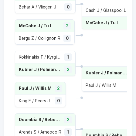
Behar A / Vliegen J
0
Cash J / Glasspool L
0
McCabe J / Tu L
2
McCabe J / Tu L
2
Bergs Z / Collignon R
0
Kokkinakis T / Kyrgios N
1
Kubler J / Polmans M
2
Kubler J / Polmans M
Paul J / Willis M
1
Paul J / Willis M
2
King E / Peers J
0
Doumbia S / Reboul F
2
Arends S / Arneodo R
1
Doumbia S / Reboul F