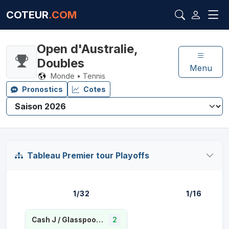
COTEUR
.COM
Open d'Australie,
Doubles
Menu
Monde • Tennis
Pronostics
Cotes
Tableau Premier tour Playoffs
1/32
1/16
Cash J / Glasspool L
2