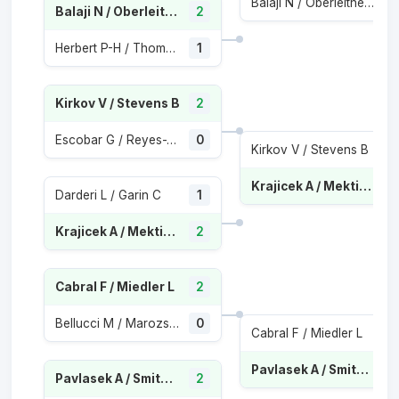
Balaji N / Oberleitner N
Balaji N / Oberleitner N
2
Herbert P-H / Thompson J
1
Kirkov V / Stevens B
2
Escobar G / Reyes-Varela M
0
Kirkov V / Stevens B
Krajicek A / Mektic N
Darderi L / Garin C
1
Krajicek A / Mektic N
2
Cabral F / Miedler L
2
Bellucci M / Marozsan F
0
Cabral F / Miedler L
Pavlasek A / Smith J-P
Pavlasek A / Smith J-P
2