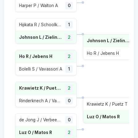
Harper P / Walton A
0
Hijikata R / Schoolkate T
1
Johnson L / Zielinski J
2
Johnson L / Zielinski J
Ho R / Jebens H
1
Ho R / Jebens H
2
Bolelli S / Vavassori A
1
Krawietz K / Puetz T
2
Rinderknech A / Vacherot V
0
Krawietz K / Puetz T
0
Luz O / Matos R
2
de Jong J / Verbeek S
0
Luz O / Matos R
2