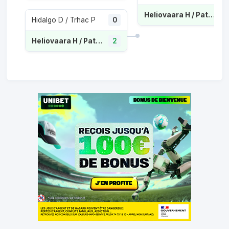
Heliovaara H / Patten H
Hidalgo D / Trhac P
0
Heliovaara H / Patten H
2