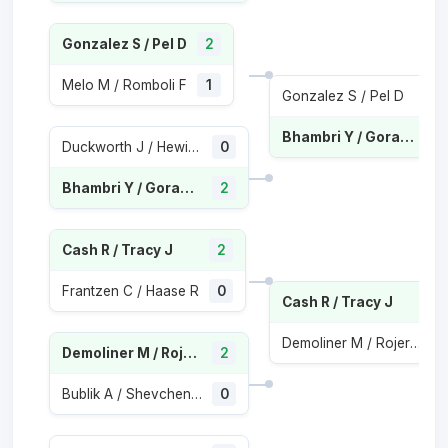
Gonzalez S / Pel D
2
Melo M / Romboli F
1
Gonzalez S / Pel D
1
Bhambri Y / Goransson A
Duckworth J / Hewitt C
0
Bhambri Y / Goransson A
2
Cash R / Tracy J
2
Frantzen C / Haase R
0
Cash R / Tracy J
Demoliner M / Rojer J-J
Demoliner M / Rojer J-J
2
Bublik A / Shevchenko A
0