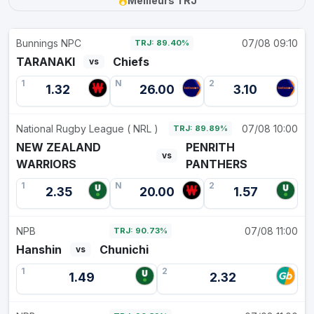
Meilleurs TRJ
Bunnings NPC
07/08 09:10
TRJ: 89.40%
TARANAKI
Chiefs
vs
1
N
2
1.32
26.00
3.10
National Rugby League ( NRL )
07/08 10:00
TRJ: 89.89%
NEW ZEALAND
PENRITH
vs
WARRIORS
PANTHERS
1
N
2
2.35
20.00
1.57
NPB
07/08 11:00
TRJ: 90.73%
Hanshin
Chunichi
vs
1
2
1.49
2.32