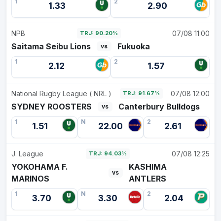
1
2
1.33
2.90
NPB
07/08 11:00
TRJ: 90.20%
Saitama Seibu Lions
Fukuoka
vs
1
2
2.12
1.57
National Rugby League ( NRL )
07/08 12:00
TRJ: 91.67%
SYDNEY ROOSTERS
Canterbury Bulldogs
vs
1
N
2
1.51
22.00
2.61
J. League
07/08 12:25
TRJ: 94.03%
YOKOHAMA F.
KASHIMA
vs
MARINOS
ANTLERS
1
N
2
3.70
3.30
2.04