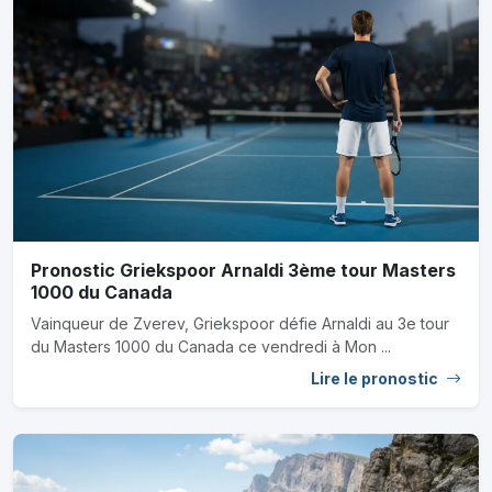
Pronostic Griekspoor Arnaldi 3ème tour Masters
1000 du Canada
Vainqueur de Zverev, Griekspoor défie Arnaldi au 3e tour
du Masters 1000 du Canada ce vendredi à Mon ...
Lire le pronostic