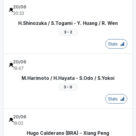
20/06
20:33
H.Shinozuka / S.Togami - Y. Huang / R. Wen
3 - 2
Stats
20/06
19:47
M.Harimoto / H.Hayata - S.Odo / S.Yokoi
3 - 0
Stats
20/06
19:02
Hugo Calderano (BRA) - Xiang Peng