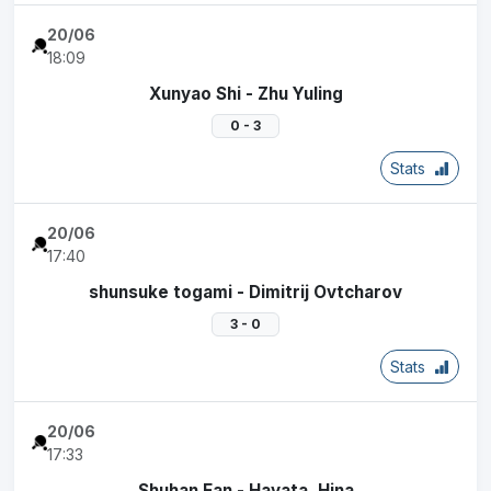
20/06
18:09
Xunyao Shi - Zhu Yuling
0 - 3
Stats
20/06
17:40
shunsuke togami - Dimitrij Ovtcharov
3 - 0
Stats
20/06
17:33
Shuhan Fan - Hayata, Hina