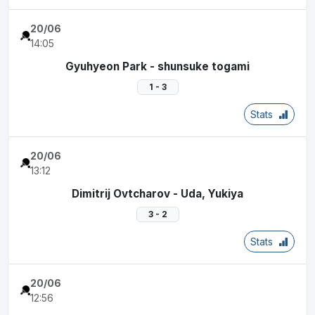
20/06
14:05
Gyuhyeon Park - shunsuke togami
1 - 3
Stats
20/06
13:12
Dimitrij Ovtcharov - Uda, Yukiya
3 - 2
Stats
20/06
12:56