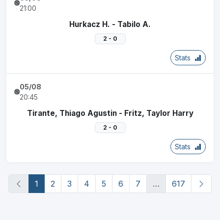
21:00
Hurkacz H. - Tabilo A.
2 - 0
Stats
05/08
20:45
Tirante, Thiago Agustin - Fritz, Taylor Harry
2 - 0
Stats
(current)
1
2
3
4
5
6
7
…
617