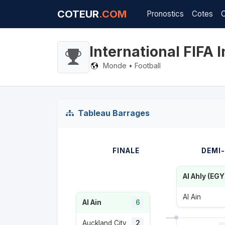
COTEUR
.COM
Pronostics
Cotes
International FIFA 
Monde • Football
Tableau Barrages
FINALE
DEMI-
Al Ahly (EGY
Al Ain
Al Ain
6
Auckland City
2