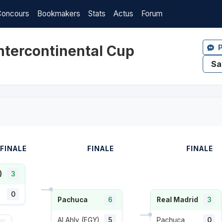
Concours
Bookmakers
Stats
Actus
Forum
Intercontinental Cup
P
FINALE
FINALE
FINALE
)
3
0
Pachuca
6
Real Madrid
3
Al Ahly (EGY)
5
Pachuca
0