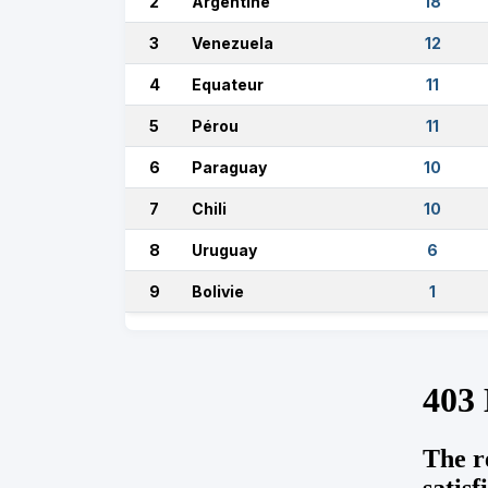
2
Argentine
18
3
Venezuela
12
4
Equateur
11
5
Pérou
11
6
Paraguay
10
7
Chili
10
8
Uruguay
6
9
Bolivie
1