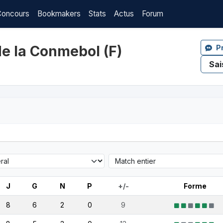
Concours
Bookmakers
Stats
Actus
Forum
de la Conmebol (F)
P
J
G
N
P
+/-
Forme
8
6
2
0
9