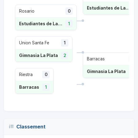
Estudiantes de La Plata
1
Rosario
0
Estudiantes de La Plata
1
Union Santa Fe
1
Gimnasia La Plata
2
Barracas
0
Gimnasia La Plata
2
Riestra
0
Barracas
1
Classement