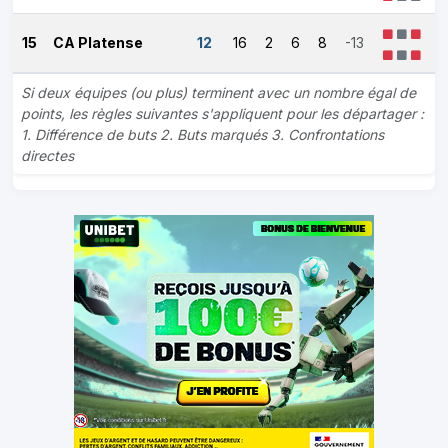
15
CA Platense
12
16
2
6
8
-13
Si deux équipes (ou plus) terminent avec un nombre égal de
points, les règles suivantes s'appliquent pour les départager :
1. Différence de buts 2. Buts marqués 3. Confrontations
directes