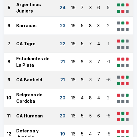
Argentinos
5
24
16
7
3
6
5
Juniors
6
Barracas
23
16
5
8
3
2
7
CA Tigre
22
16
5
7
4
1
Estudiantes de
8
21
16
6
3
7
-1
La Plata
9
CA Banfield
21
16
6
3
7
-6
Belgrano de
10
20
16
4
8
4
2
Cordoba
11
CA Huracan
20
16
5
5
6
-5
Defensa y
12
19
16
5
4
7
-5