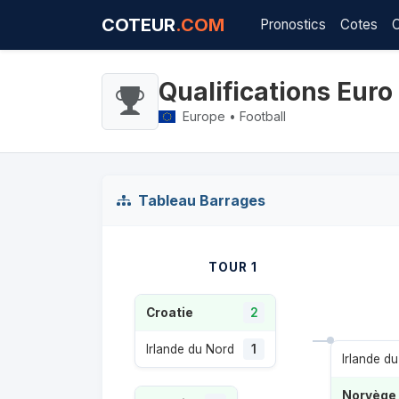
COTEUR
.COM
Pronostics
Cotes
Qualifications Eur
Europe • Football
Tableau Barrages
TOUR 1
Croatie
2
Irlande du Nord
1
Irlande d
Norvège