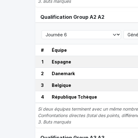
3. Buts marqués
Qualification Group A2 A2
#
Équipe
1
Espagne
2
Danemark
3
Belgique
4
République Tchèque
Si deux équipes terminent avec un même nombre de
Confrontations directes (total des points, différe
3. Buts marqués
Qualification Group A3 A3