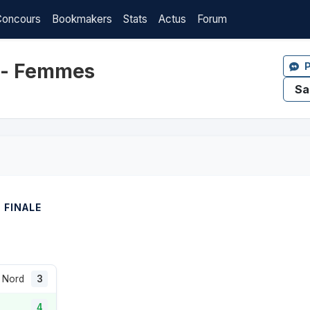
Concours
Bookmakers
Stats
Actus
Forum
o - Femmes
P
FINALE
u Nord
3
4