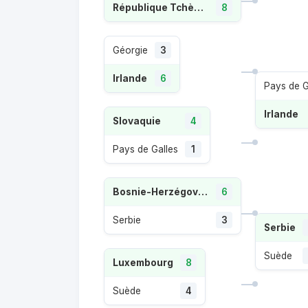
République Tchèque
8
Géorgie
3
Irlande
6
Pays de G
Irlande
Slovaquie
4
Pays de Galles
1
Bosnie-Herzégovine
6
Serbie
3
Serbie
Suède
Luxembourg
8
Suède
4