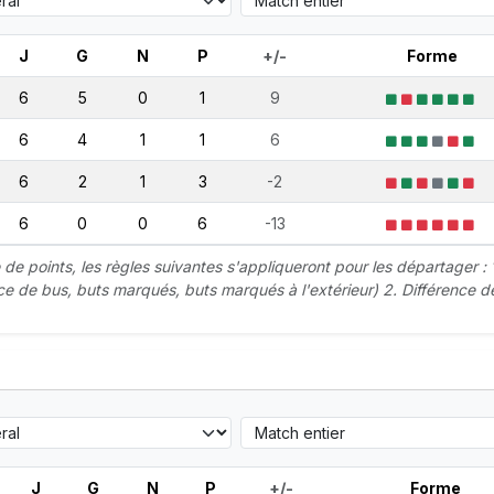
J
G
N
P
+/-
Forme
6
5
0
1
9
6
4
1
1
6
6
2
1
3
-2
6
0
0
6
-13
 points, les règles suivantes s'appliqueront pour les départager : 
nce de bus, buts marqués, buts marqués à l'extérieur) 2. Différence d
J
G
N
P
+/-
Forme