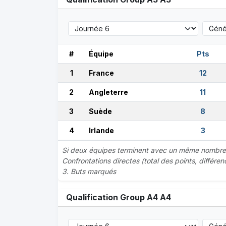
#
Équipe
Pts
1
France
12
2
Angleterre
11
3
Suède
8
4
Irlande
3
Si deux équipes terminent avec un même nombre de
Confrontations directes (total des points, différe
3. Buts marqués
Qualification Group A4 A4