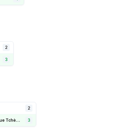
2
3
2
République Tchèque
3