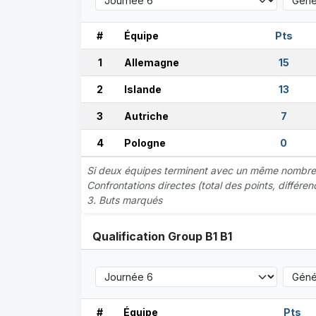
#
Équipe
Pts
1
Allemagne
15
2
Islande
13
3
Autriche
7
4
Pologne
0
Si deux équipes terminent avec un même nombre de
Confrontations directes (total des points, différe
3. Buts marqués
Qualification Group B1 B1
#
Équipe
Pts