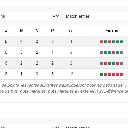
J
G
N
P
+/-
Forme
6
4
0
2
1
6
3
2
1
3
6
2
2
2
2
6
1
0
5
-6
 points, les règles suivantes s'appliqueront pour les départager : 
nce de bus, buts marqués, buts marqués à l'extérieur) 2. Différence d