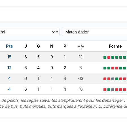
Pts
J
G
N
P
+/-
Forme
15
6
5
0
1
13
12
6
4
0
2
6
4
6
1
1
4
-13
4
6
1
1
4
-6
 points, les règles suivantes s'appliqueront pour les départager : 
nce de bus, buts marqués, buts marqués à l'extérieur) 2. Différence d