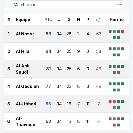
#
Équipe
Pts
J
G
N
P
+/-
Forme
1
Al Nassr
86
34
28
2
4
63
2
Al Hilal
84
34
25
9
0
58
Al Ahli
3
81
34
25
6
3
46
Saudi
4
Al Qadsiah
77
34
23
8
3
49
5
Al-Ittihad
55
34
16
7
11
7
Al-
6
53
34
15
8
11
13
Taawoun