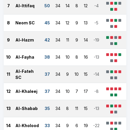
7
Al-Ittifaq
50
34
14
8
12
-4
8
Neom SC
45
34
12
9
13
-5
9
Al-Hazm
42
34
11
9
14
-19
10
Al-Fayha
38
34
10
8
16
-13
Al-Fateh
11
37
34
9
10
15
-14
SC
12
Al-Khaleej
37
34
10
7
17
-8
13
Al-Shabab
35
34
8
11
15
-13
14
Al-Kholood
33
34
9
6
19
-22