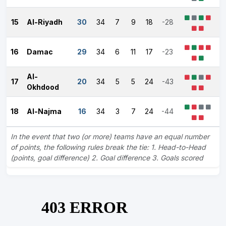
15
Al-Riyadh
30
34
7
9
18
-28
16
Damac
29
34
6
11
17
-23
Al-
17
20
34
5
5
24
-43
Okhdood
18
Al-Najma
16
34
3
7
24
-44
In the event that two (or more) teams have an equal number
of points, the following rules break the tie: 1. Head-to-Head
(points, goal difference) 2. Goal difference 3. Goals scored