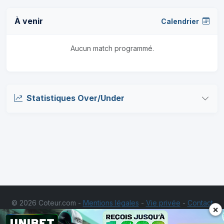
À venir
Calendrier
Aucun match programmé.
Statistiques Over/Under
© 2026 Coteur.com -
Mentions légales
-
Vie privée
-
Contact
×
Les jeux d'argent et de hasard sont interdits aux