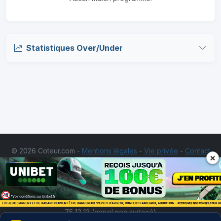
Statistiques Over/Under
© 2026 Coteur.com -
Mentions légales
-
Vie privée
-
Contact
×
Les jeux d'argent et de hasard sont interdits aux
mineurs. Ne misez pas des sommes d'argent supérieures à ce
que vous pourriez perdre. Jouer comporte des
risques:endettement, dépendance, isolement. Appelez le 09 74
75 13 13 (appel non surtaxé)