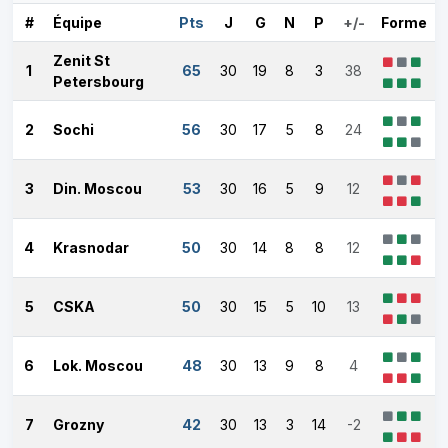
#
Équipe
Pts
J
G
N
P
+/-
Forme
Zenit St
1
65
30
19
8
3
38
Petersbourg
2
Sochi
56
30
17
5
8
24
3
Din. Moscou
53
30
16
5
9
12
4
Krasnodar
50
30
14
8
8
12
5
CSKA
50
30
15
5
10
13
6
Lok. Moscou
48
30
13
9
8
4
7
Grozny
42
30
13
3
14
-2