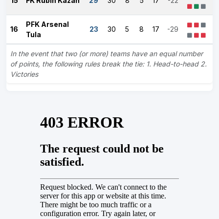
15
FK Rubin Kazan
29
30
8
5
17
-22
PFK Arsenal
16
23
30
5
8
17
-29
Tula
In the event that two (or more) teams have an equal number
of points, the following rules break the tie: 1. Head-to-head 2.
Victories