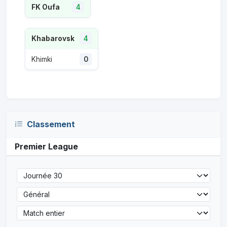
FK Oufa
4
Khabarovsk
4
Khimki
0
Classement
Premier League