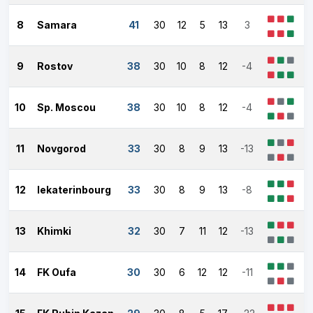
8
Samara
41
30
12
5
13
3
9
Rostov
38
30
10
8
12
-4
10
Sp. Moscou
38
30
10
8
12
-4
11
Novgorod
33
30
8
9
13
-13
12
Iekaterinbourg
33
30
8
9
13
-8
13
Khimki
32
30
7
11
12
-13
14
FK Oufa
30
30
6
12
12
-11