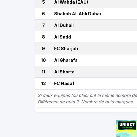
5
Al Wahda (EAU)
6
Shabab Al-Ahli Dubaï
7
Al Duhail
8
Al Sadd
9
FC Sharjah
10
Al Gharafa
11
Al Shorta
12
FC Nasaf
Si deux équipes (ou plus) ont le même nombre de p
Différence de buts 2. Nombre de buts marqués