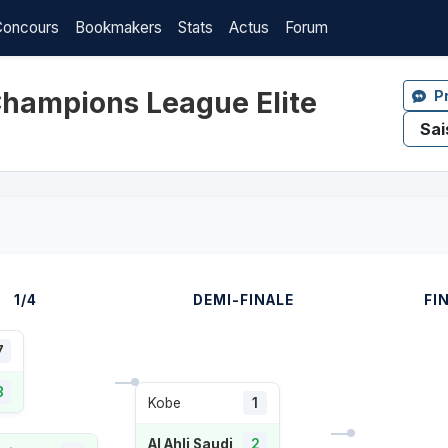
Concours
Bookmakers
Stats
Actus
Forum
Champions League Elite
P
1/4
DEMI-FINALE
FI
7
8
Kobe
1
Al Ahli Saudi
2