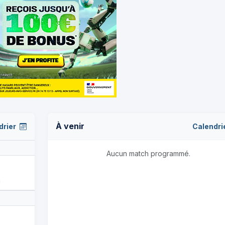
À venir
drier
Calendri
Aucun match programmé.
a