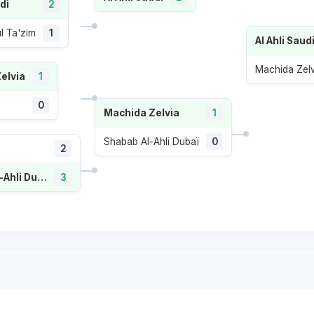
di
2
l Ta'zim
1
Al Ahli Saud
Machida Zelv
elvia
1
0
Machida Zelvia
1
Shabab Al-Ahli Dubaï
0
2
Shabab Al-Ahli Dubaï
3