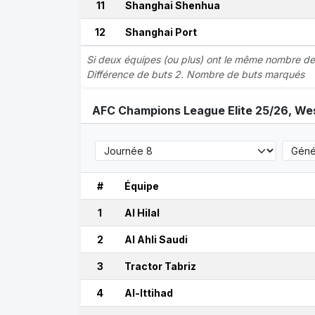
11
Shanghai Shenhua
12
Shanghai Port
Si deux équipes (ou plus) ont le même nombre de p
Différence de buts 2. Nombre de buts marqués
AFC Champions League Elite 25/26, We
#
Équipe
1
Al Hilal
2
Al Ahli Saudi
3
Tractor Tabriz
4
Al-Ittihad