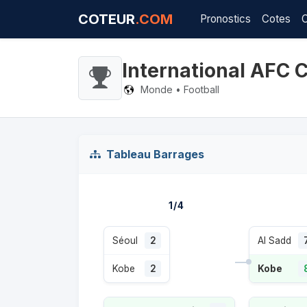
COTEUR
.COM
Pronostics
Cotes
International AFC 
Monde • Football
Tableau Barrages
1/4
Séoul
2
Al Sadd
Kobe
2
Kobe