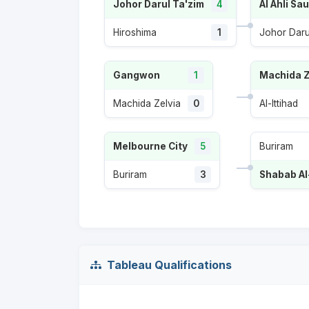
Johor Darul Ta'zim
4
Al Ahli Sau
Hiroshima
1
Johor Daru
Gangwon
1
Machida Z
Machida Zelvia
0
Al-Ittihad
Melbourne City
5
Buriram
Buriram
3
Tableau Qualifications