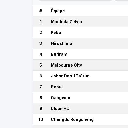
#
Équipe
1
Machida Zelvia
2
Kobe
3
Hiroshima
4
Buriram
5
Melbourne City
6
Johor Darul Ta'zim
7
Séoul
8
Gangwon
9
Ulsan HD
10
Chengdu Rongcheng