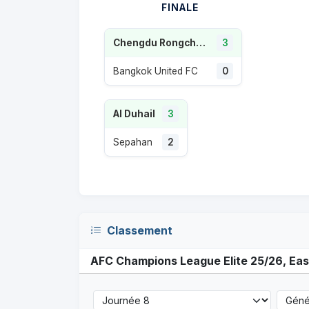
FINALE
Chengdu Rongcheng
3
Bangkok United FC
0
Al Duhail
3
Sepahan
2
Classement
AFC Champions League Elite 25/26, Eas