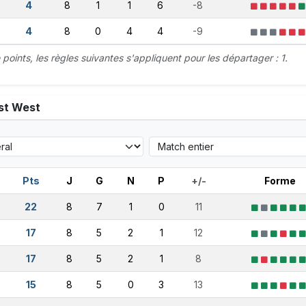
4
8
1
1
6
-8
4
8
0
4
4
-9
oints, les règles suivantes s'appliquent pour les départager : 1.
st West
Pts
J
G
N
P
+/-
Forme
22
8
7
1
0
11
17
8
5
2
1
12
17
8
5
2
1
8
15
8
5
0
3
13