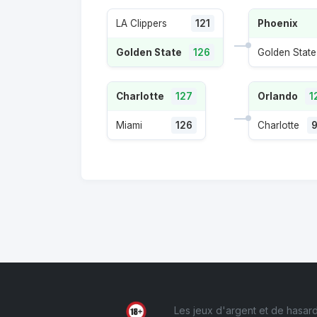
LA Clippers
121
Phoenix
Golden State
126
Golden State
Charlotte
127
Orlando
1
Miami
126
Charlotte
Les jeux d'argent et de hasard