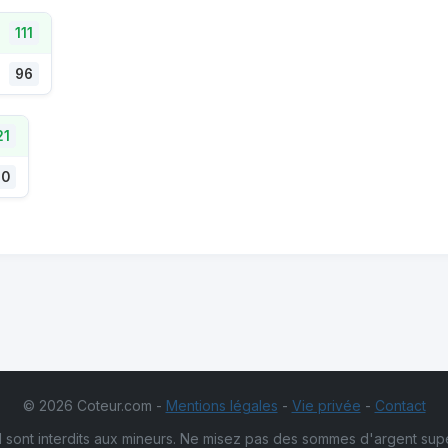
111
96
21
90
© 2026 Coteur.com -
Mentions légales
-
Vie privée
-
Contact
 sont interdits aux mineurs. Ne misez pas des sommes d'argent sup