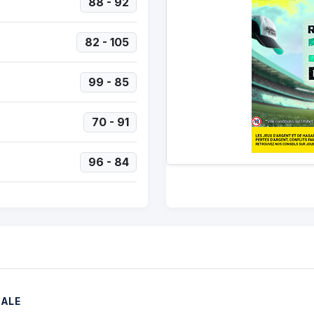
88 - 92
82 - 105
99 - 85
70 - 91
96 - 84
NALE