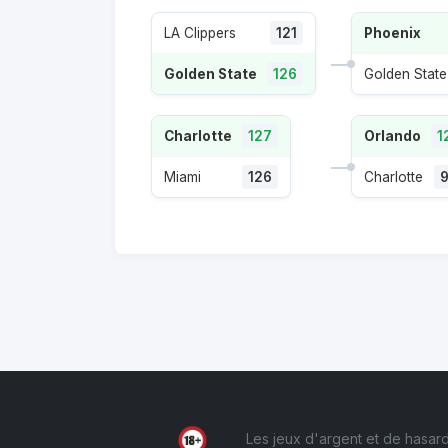
LA Clippers
121
Phoenix
Golden State
126
Golden State
Charlotte
127
Orlando
1
Miami
126
Charlotte
Les jeux d'argent et de hasard