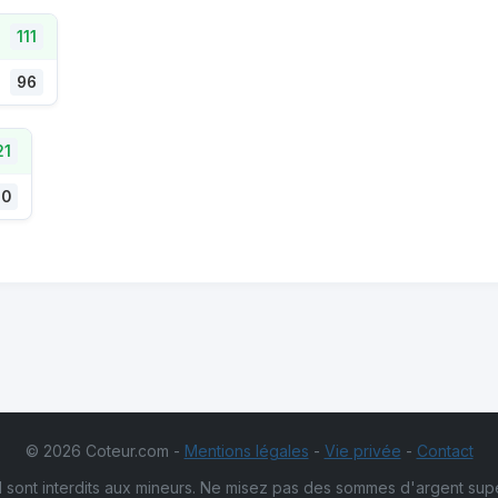
111
96
21
90
© 2026 Coteur.com -
Mentions légales
-
Vie privée
-
Contact
 sont interdits aux mineurs. Ne misez pas des sommes d'argent sup