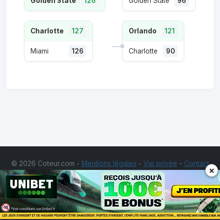
Golden State
126
Golden State
96
Charlotte
127
Orlando
121
Miami
126
Charlotte
90
© 2026 Coteur.com -
Mentions légales
-
Vie privée
-
Contact
×
Les jeux d'argent et de hasard sont interdits aux
mineurs. Ne misez pas des sommes d'argent supérieures à ce
que vous pourriez perdre. Jouer comporte des
risques:endettement, dépendance, isolement. Appelez le 09 74