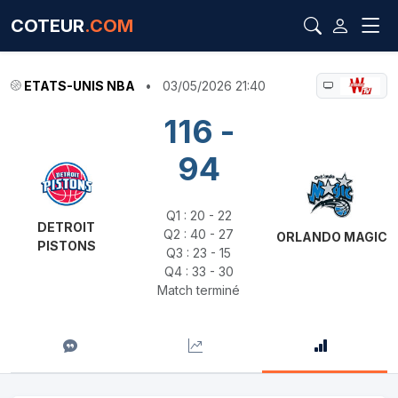
COTEUR
.COM
ETATS-UNIS NBA
•
03/05/2026 21:40
116 -
94
Q1 : 20 - 22
DETROIT
Q2 : 40 - 27
ORLANDO MAGIC
PISTONS
Q3 : 23 - 15
Q4 : 33 - 30
Match terminé