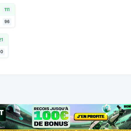
111
96
21
90
© 2026 Coteur.com -
Mentions légales
-
Vie privée
-
Contact
 sont interdits aux mineurs. Ne misez pas des sommes d'argent sup