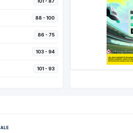
101 - 87
88 - 100
86 - 75
103 - 94
101 - 93
NALE