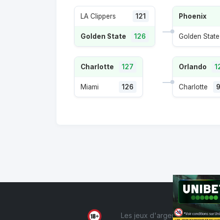
LA Clippers
121
Phoenix
Golden State
126
Golden State
Charlotte
127
Orlando
1
Miami
126
Charlotte
Les jeux d'argent et de hasard