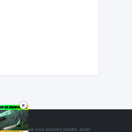
×
érieures à ce que vous pourriez perdre. Jouer