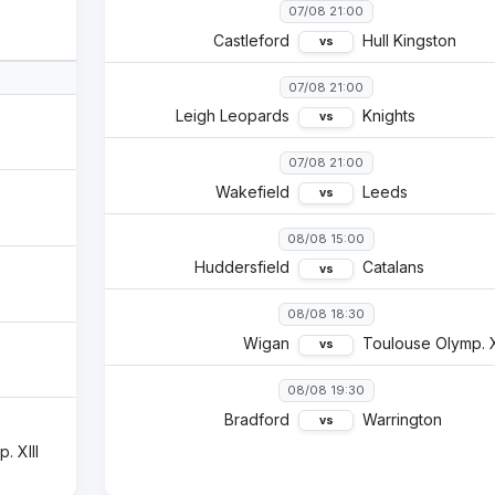
07/08 21:00
Castleford
Hull Kingston
vs
07/08 21:00
Leigh Leopards
Knights
vs
07/08 21:00
Wakefield
Leeds
vs
08/08 15:00
Huddersfield
Catalans
vs
08/08 18:30
Wigan
Toulouse Olymp. X
vs
08/08 19:30
Bradford
Warrington
vs
. XIII