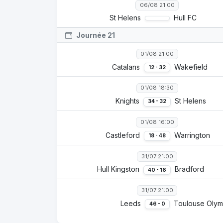
06/08 21:00
St Helens
Hull FC
Journée 21
01/08 21:00
Catalans
Wakefield
12 - 32
01/08 18:30
Knights
St Helens
34 - 32
01/08 16:00
Castleford
Warrington
18 - 48
31/07 21:00
Hull Kingston
Bradford
40 - 16
31/07 21:00
Leeds
Toulouse Olymp
46 - 0