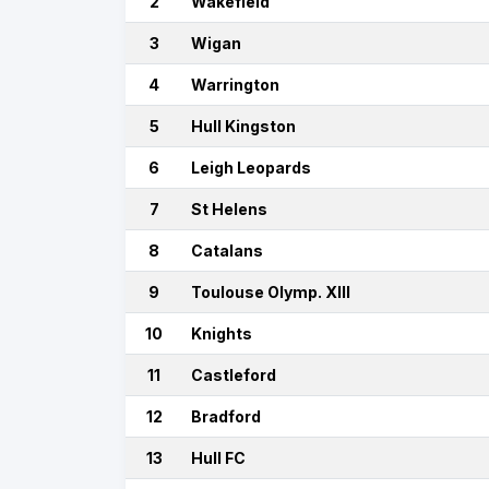
2
Wakefield
3
Wigan
4
Warrington
5
Hull Kingston
6
Leigh Leopards
7
St Helens
8
Catalans
9
Toulouse Olymp. XIII
10
Knights
11
Castleford
12
Bradford
13
Hull FC