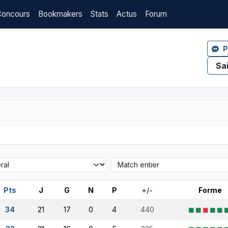
Concours
Bookmakers
Stats
Actus
Forum
P
Pts
J
G
N
P
+/-
Forme
34
21
17
0
4
440