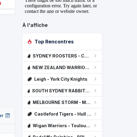
À l'affiche
Top Rencontres
SYDNEY ROOSTERS - Canterbury Bulldogs
NEW ZEALAND WARRIORS - PENRITH PANTHERS
Leigh - York City Knights
SOUTH SYDNEY RABBITOHS - PARRAMATTA EELS
MELBOURNE STORM - MANLY SEA EAGLES
Castleford Tigers - Hull KR
er
Wigan Warriors - Toulouse Olympique Xiii