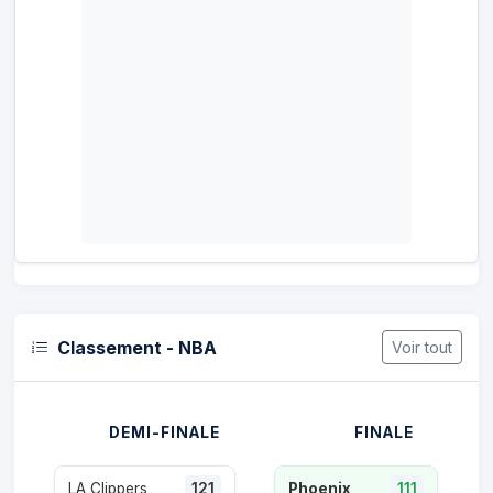
Classement - NBA
Voir tout
DEMI-FINALE
FINALE
LA Clippers
121
Phoenix
111