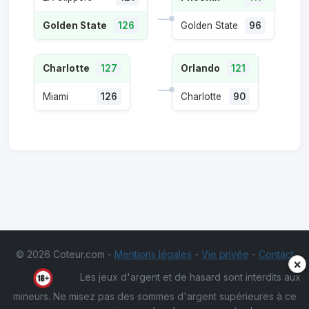
Golden State
126
Golden State
96
Charlotte
127
Orlando
121
Miami
126
Charlotte
90
© 2026 Coteur.com -
Mentions légales
-
Vie privée
-
Contact
×
Les jeux d'argent et de hasard sont interdits aux
mineurs. Ne misez pas des sommes d'argent supérieures à ce