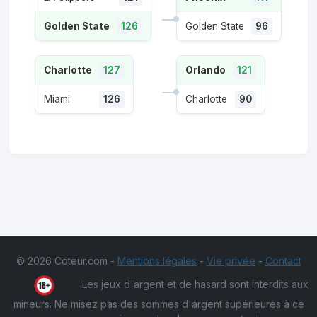
Golden State
126
Golden State
96
Charlotte
127
Orlando
121
Miami
126
Charlotte
90
© 2026 Coteur.com -
Mentions légales
-
Vie privée
-
Contact
Les jeux d'argent et de hasard sont interdits aux
mineurs. Ne misez pas des sommes d'argent supérieures à ce