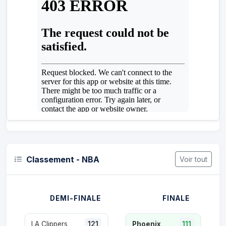
Classement - NBA
Voir tout
DEMI-FINALE
FINALE
LA Clippers
121
Phoenix
111