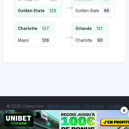
Golden State
126
Golden State
96
Charlotte
127
Orlando
121
Miami
126
Charlotte
90
© 2026 Coteur.com -
Mentions légales
-
Vie privée
-
Contact
×
Les jeux d'argent et de hasard sont interdits aux
mineurs. Ne misez pas des sommes d'argent supérieures à ce