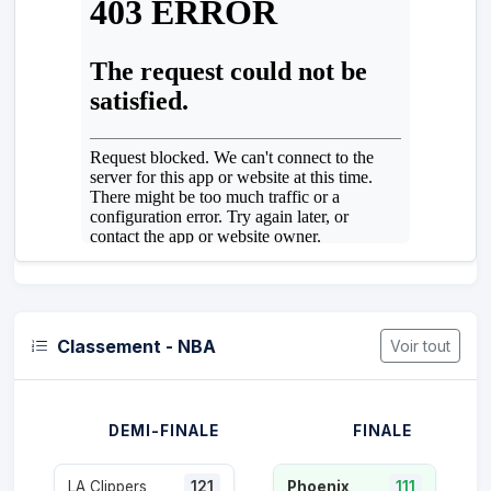
Classement - NBA
Voir tout
DEMI-FINALE
FINALE
LA Clippers
121
Phoenix
111