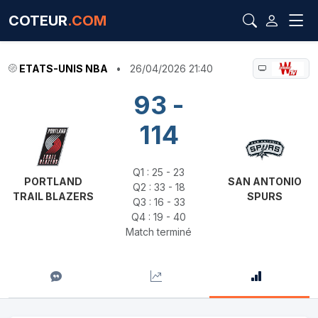
COTEUR
.COM
ETATS-UNIS NBA
•
26/04/2026 21:40
93 -
114
Q1 : 25 - 23
PORTLAND
SAN ANTONIO
Q2 : 33 - 18
TRAIL BLAZERS
SPURS
Q3 : 16 - 33
Q4 : 19 - 40
Match terminé