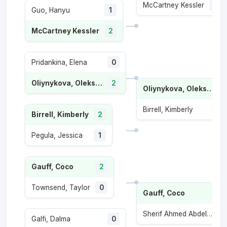
McCartney Kessler
0
Guo, Hanyu
1
McCartney Kessler
2
Pridankina, Elena
0
Oliynykova, Oleksandra
2
Oliynykova, Oleksandra
Birrell, Kimberly
1
Birrell, Kimberly
2
Pegula, Jessica
1
Gauff, Coco
2
Townsend, Taylor
0
Gauff, Coco
Sherif Ahmed Abdelaziz, Maiar
Galfi, Dalma
0