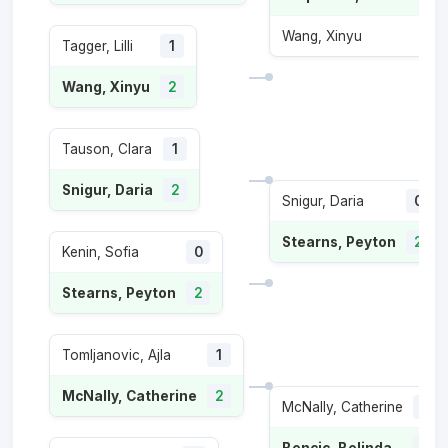
Wang, Xinyu
1
Tagger, Lilli
1
Wang, Xinyu
2
Tauson, Clara
1
Snigur, Daria
2
Snigur, Daria
0
Stearns, Peyton
2
Kenin, Sofia
0
Stearns, Peyton
2
Tomljanovic, Ajla
1
McNally, Catherine
2
McNally, Catherine
0
Bencic, Belinda
2