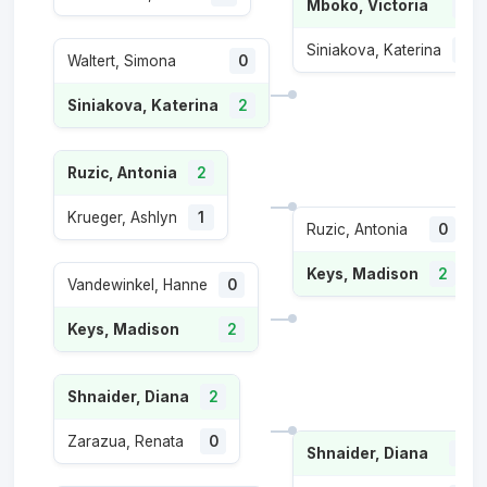
Mboko, Victoria
2
Siniakova, Katerina
1
Waltert, Simona
0
Siniakova, Katerina
2
Ruzic, Antonia
2
Krueger, Ashlyn
1
Ruzic, Antonia
0
Keys, Madison
2
Vandewinkel, Hanne
0
Keys, Madison
2
Shnaider, Diana
2
Zarazua, Renata
0
Shnaider, Diana
2