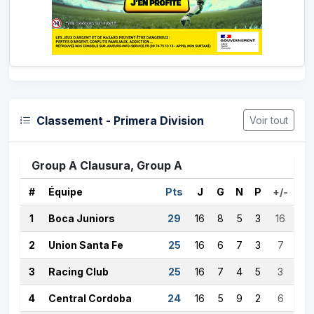
Classement - Primera Division
Voir tout
Group A Clausura, Group A
#
Équipe
Pts
J
G
N
P
+/-
1
Boca Juniors
29
16
8
5
3
16
2
Union Santa Fe
25
16
6
7
3
7
3
Racing Club
25
16
7
4
5
3
4
Central Cordoba
24
16
5
9
2
6