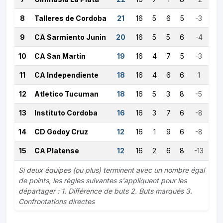
8
Talleres de Cordoba
21
16
5
6
5
-3
9
CA Sarmiento Junin
20
16
5
5
6
-4
10
CA San Martin
19
16
4
7
5
-3
11
CA Independiente
18
16
4
6
6
1
12
Atletico Tucuman
18
16
5
3
8
-5
13
Instituto Cordoba
16
16
3
7
6
-8
14
CD Godoy Cruz
12
16
1
9
6
-8
15
CA Platense
12
16
2
6
8
-13
Si deux équipes (ou plus) terminent avec un nombre égal
de points, les règles suivantes s'appliquent pour les
départager : 1. Différence de buts 2. Buts marqués 3.
Confrontations directes