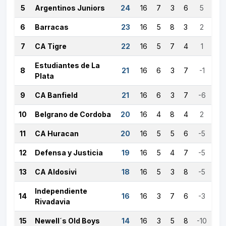
5
Argentinos Juniors
24
16
7
3
6
5
6
Barracas
23
16
5
8
3
2
7
CA Tigre
22
16
5
7
4
1
Estudiantes de La
8
21
16
6
3
7
-1
Plata
9
CA Banfield
21
16
6
3
7
-6
10
Belgrano de Cordoba
20
16
4
8
4
2
11
CA Huracan
20
16
5
5
6
-5
12
Defensa y Justicia
19
16
5
4
7
-5
13
CA Aldosivi
18
16
5
3
8
-5
Independiente
14
16
16
3
7
6
-3
Rivadavia
15
Newell´s Old Boys
14
16
3
5
8
-10