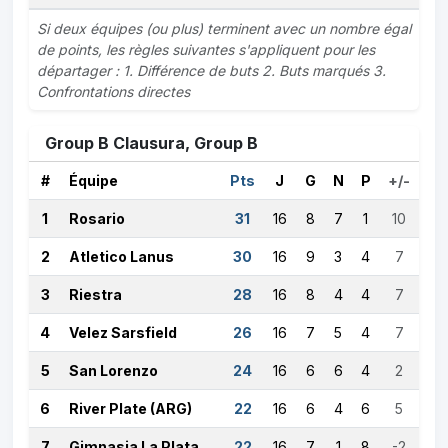
Si deux équipes (ou plus) terminent avec un nombre égal
de points, les règles suivantes s'appliquent pour les
départager : 1. Différence de buts 2. Buts marqués 3.
Confrontations directes
Group B Clausura, Group B
#
Équipe
Pts
J
G
N
P
+/-
1
Rosario
31
16
8
7
1
10
2
Atletico Lanus
30
16
9
3
4
7
3
Riestra
28
16
8
4
4
7
4
Velez Sarsfield
26
16
7
5
4
7
5
San Lorenzo
24
16
6
6
4
2
6
River Plate (ARG)
22
16
6
4
6
5
7
Gimnasia La Plata
22
16
7
1
8
-2