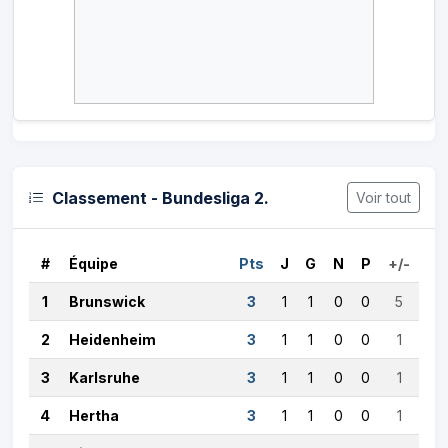
Classement - Bundesliga 2.
Voir tout
#
Équipe
Pts
J
G
N
P
+/-
1
Brunswick
3
1
1
0
0
5
2
Heidenheim
3
1
1
0
0
1
3
Karlsruhe
3
1
1
0
0
1
4
Hertha
3
1
1
0
0
1