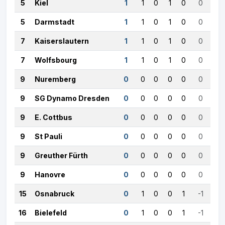
5
Kiel
1
1
0
1
0
0
5
Darmstadt
1
1
0
1
0
0
7
Kaiserslautern
1
1
0
1
0
0
7
Wolfsbourg
1
1
0
1
0
0
9
Nuremberg
0
0
0
0
0
0
9
SG Dynamo Dresden
0
0
0
0
0
0
9
E. Cottbus
0
0
0
0
0
0
9
St Pauli
0
0
0
0
0
0
9
Greuther Fürth
0
0
0
0
0
0
9
Hanovre
0
0
0
0
0
0
15
Osnabruck
0
1
0
0
1
-1
16
Bielefeld
0
1
0
0
1
-1