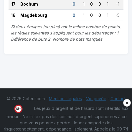
17
Bochum
0
1
0
0
1
-1
18
Magdebourg
0
1
0
0
1
-5
Si deux équipes (ou plus) ont le même nombre de points,
les règles suivantes s'appliquent pour les départager : 1.
Différence de buts 2. Nombre de buts marqués
© 2026 Coteur.com -
Mentions légales
-
Vie privée
-
Contact
×
Les jeux d'argent et de hasard sont interdits aux
mineurs. Ne misez pas des sommes d'argent supérieures à ce
que vous pourriez perdre. Jouer comporte des
risques:endettement, dépendance, isolement. Appelez le 09 74