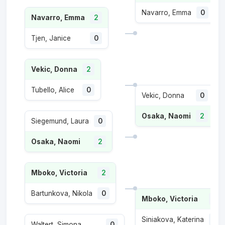
Navarro, Emma
0
Navarro, Emma
2
Tjen, Janice
0
Vekic, Donna
2
Tubello, Alice
0
Vekic, Donna
0
Osaka, Naomi
2
Siegemund, Laura
0
Osaka, Naomi
2
Mboko, Victoria
2
Bartunkova, Nikola
0
Mboko, Victoria
2
Siniakova, Katerina
1
Waltert, Simona
0