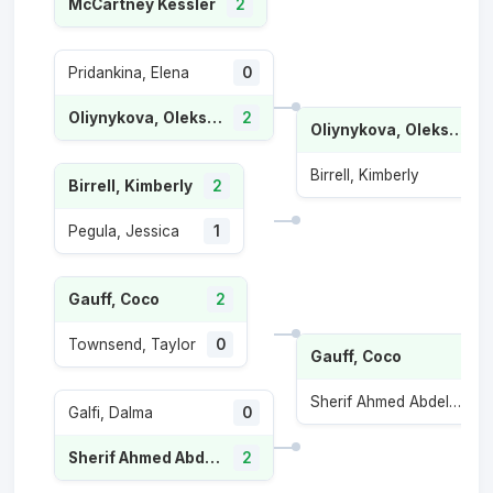
McCartney Kessler
2
Pridankina, Elena
0
Oliynykova, Oleksandra
2
Oliynykova, Oleksandra
Birrell, Kimberly
1
Birrell, Kimberly
2
Pegula, Jessica
1
Gauff, Coco
2
Townsend, Taylor
0
Gauff, Coco
Sherif Ahmed Abdelaziz, Maiar
Galfi, Dalma
0
Sherif Ahmed Abdelaziz, Maiar
2