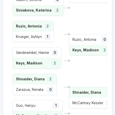
Siniakova, Katerina
2
Ruzic, Antonia
2
Krueger, Ashlyn
1
Ruzic, Antonia
0
Keys, Madison
2
Vandewinkel, Hanne
0
Keys, Madison
2
Shnaider, Diana
2
Zarazua, Renata
0
Shnaider, Diana
2
McCartney Kessler
0
Guo, Hanyu
1