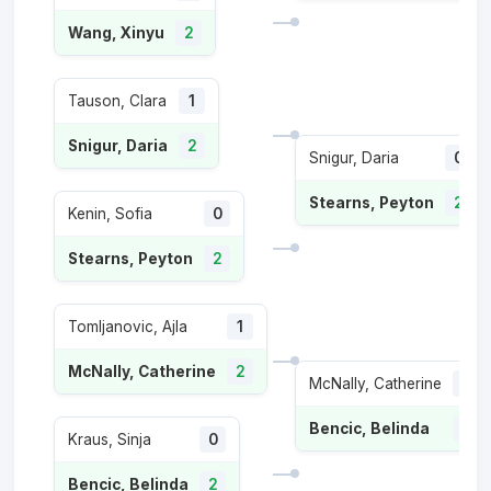
Wang, Xinyu
2
Tauson, Clara
1
Snigur, Daria
2
Snigur, Daria
0
Stearns, Peyton
2
Kenin, Sofia
0
Stearns, Peyton
2
Tomljanovic, Ajla
1
McNally, Catherine
2
McNally, Catherine
0
Bencic, Belinda
2
Kraus, Sinja
0
Bencic, Belinda
2