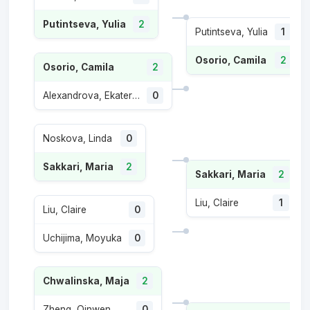
Putintseva, Yulia
2
Putintseva, Yulia
1
Osorio, Camila
2
Osorio, Camila
2
Alexandrova, Ekaterina
0
Noskova, Linda
0
Sakkari, Maria
2
Sakkari, Maria
2
Liu, Claire
1
Liu, Claire
0
Uchijima, Moyuka
0
Chwalinska, Maja
2
Zheng, Qinwen
0