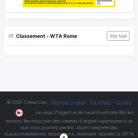
Classement - WTA Rome
Voir tout
© 2026 Coteur.com -
Mentions légales
-
Vie privée
-
Contact
Les jeux d'argent et de hasard sont interdits aux
mineurs. Ne misez pas des sommes d'argent supérieures à ce
que vous pourriez perdre. Jouer comporte des
risques:endettement, dépendance, isolement. Appelez le 09 74
×