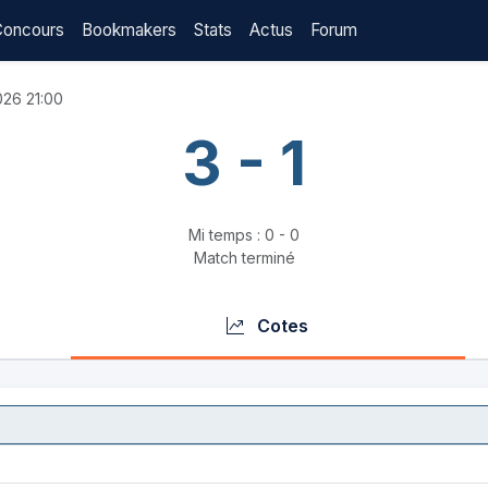
Concours
Bookmakers
Stats
Actus
Forum
026 21:00
3 - 1
Mi temps : 0 - 0
Match terminé
Cotes