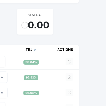
SENEGAL
0.00
TRJ
ACTIONS
98.04%
97.43%
96.08%