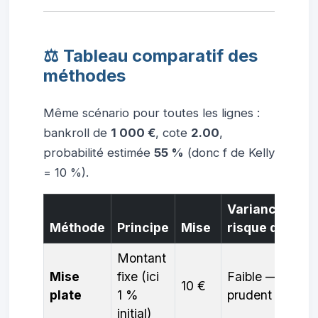
⚖️ Tableau comparatif des
méthodes
Même scénario pour toutes les lignes :
bankroll de
1 000 €
, cote
2.00
,
probabilité estimée
55 %
(donc f de Kelly
= 10 %).
Variance /
Méthode
Principe
Mise
risque de ruin
Montant
Mise
fixe (ici
Faible — très
10 €
plate
1 %
prudent
initial)