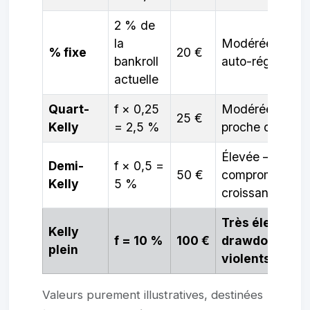
2 % de
la
Modérée —
% fixe
20 €
bankroll
auto-régulante
actuelle
Quart-
f × 0,25
Modérée —
25 €
Kelly
= 2,5 %
proche du % fi
Élevée — bon
Demi-
f × 0,5 =
50 €
compromis
Kelly
5 %
croissance/risq
Très élevée —
Kelly
f = 10 %
100 €
drawdowns
plein
violents
Valeurs purement illustratives, destinées