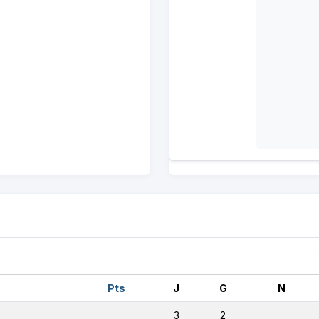
Pts
J
G
N
3
2