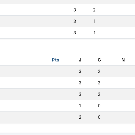
3
2
3
1
3
1
Pts
J
G
N
3
2
3
2
3
2
1
0
2
0