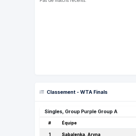
Pas de matchs récents.
Classement - WTA Finals
Singles, Group Purple Group A
#
Équipe
1
Sabalenka, Aryna