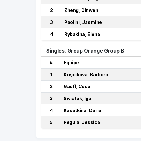
2
Zheng, Qinwen
3
Paolini, Jasmine
4
Rybakina, Elena
Singles, Group Orange Group B
#
Équipe
1
Krejcikova, Barbora
2
Gauff, Coco
3
Swiatek, Iga
4
Kasatkina, Daria
5
Pegula, Jessica