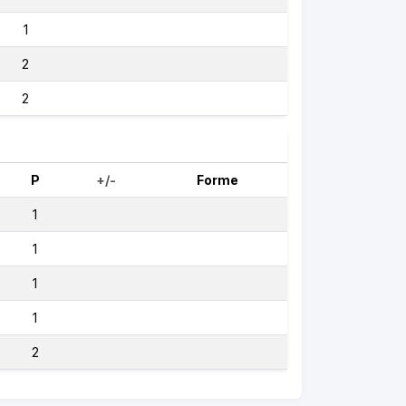
1
2
2
P
+/-
Forme
1
1
1
1
2