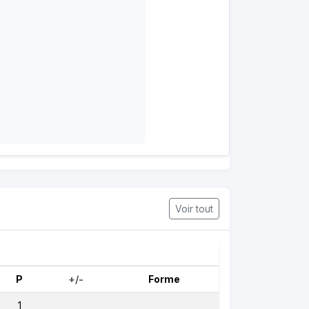
Voir tout
P
+/-
Forme
1