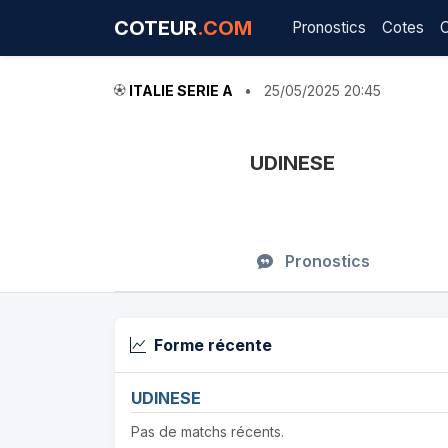
COTEUR
.COM
Pronostics
Cotes
ITALIE SERIE A
•
25/05/2025 20:45
UDINESE
Pronostics
Forme récente
UDINESE
Pas de matchs récents.