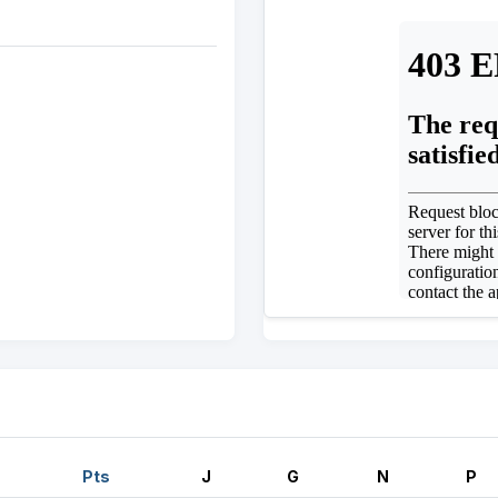
Pts
J
G
N
P