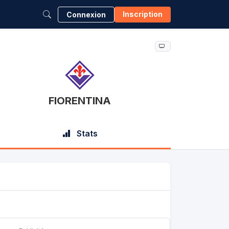
Inscription
Connexion
FIORENTINA
Stats