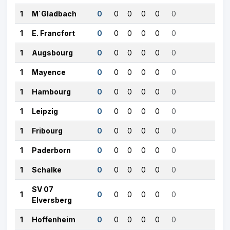
1
M´Gladbach
0
0
0
0
0
0
1
E. Francfort
0
0
0
0
0
0
1
Augsbourg
0
0
0
0
0
0
1
Mayence
0
0
0
0
0
0
1
Hambourg
0
0
0
0
0
0
1
Leipzig
0
0
0
0
0
0
1
Fribourg
0
0
0
0
0
0
1
Paderborn
0
0
0
0
0
0
1
Schalke
0
0
0
0
0
0
SV 07
1
0
0
0
0
0
0
Elversberg
1
Hoffenheim
0
0
0
0
0
0