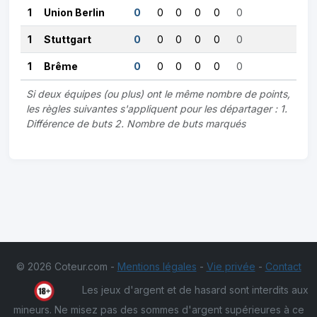
1
Union Berlin
0
0
0
0
0
0
1
Stuttgart
0
0
0
0
0
0
1
Brême
0
0
0
0
0
0
Si deux équipes (ou plus) ont le même nombre de points,
les règles suivantes s'appliquent pour les départager : 1.
Différence de buts 2. Nombre de buts marqués
© 2026 Coteur.com -
Mentions légales
-
Vie privée
-
Contact
Les jeux d'argent et de hasard sont interdits aux
mineurs. Ne misez pas des sommes d'argent supérieures à ce