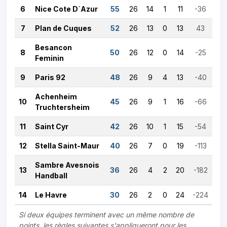
6
Nice Cote D`Azur
55
26
14
1
11
-36
7
Plan de Cuques
52
26
13
0
13
43
Besancon
8
50
26
12
0
14
-25
Feminin
9
Paris 92
48
26
9
4
13
-40
Achenheim
10
45
26
9
1
16
-66
Truchtersheim
11
Saint Cyr
42
26
10
1
15
-54
12
Stella Saint-Maur
40
26
7
0
19
-113
Sambre Avesnois
13
36
26
4
2
20
-182
Handball
14
Le Havre
30
26
2
0
24
-224
Si deux équipes terminent avec un même nombre de
points, les règles suivantes s'appliqueront pour les