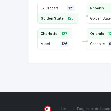
LA Clippers
121
Phoenix
Golden State
126
Golden State
Charlotte
127
Orlando
1
Miami
126
Charlotte
Les jeux d'argent et de hasard