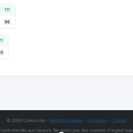
111
96
21
90
© 2026 Coteur.com -
Mentions légales
-
Vie privée
-
Contact
 sont interdits aux mineurs. Ne misez pas des sommes d'argent sup