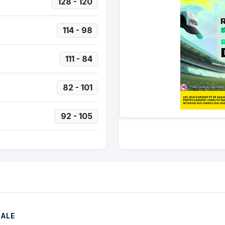
128 - 120
114 - 98
111 - 84
82 - 101
92 - 105
NALE