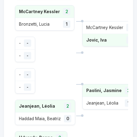
McCartney Kessler
2
Bronzetti, Lucia
1
McCartney Kessler
0
Jovic, Iva
2
-
-
-
-
-
-
-
-
Paolini, Jasmine
2
Jeanjean, Léolia
1
Jeanjean, Léolia
2
Haddad Maia, Beatriz
0