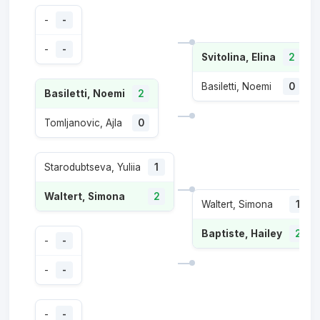
-
-
-
-
Svitolina, Elina
2
Basiletti, Noemi
0
Basiletti, Noemi
2
Tomljanovic, Ajla
0
Starodubtseva, Yuliia
1
Waltert, Simona
2
Waltert, Simona
1
Baptiste, Hailey
2
-
-
-
-
-
-