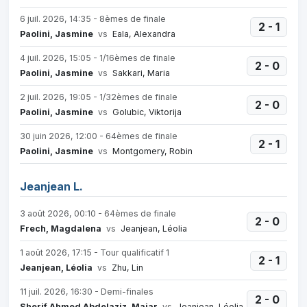
6 juil. 2026, 14:35 - 8èmes de finale
2 - 1
Paolini, Jasmine
vs
Eala, Alexandra
4 juil. 2026, 15:05 - 1/16èmes de finale
2 - 0
Paolini, Jasmine
vs
Sakkari, Maria
2 juil. 2026, 19:05 - 1/32èmes de finale
2 - 0
Paolini, Jasmine
vs
Golubic, Viktorija
30 juin 2026, 12:00 - 64èmes de finale
2 - 1
Paolini, Jasmine
vs
Montgomery, Robin
Jeanjean L.
3 août 2026, 00:10 - 64èmes de finale
2 - 0
Frech, Magdalena
vs
Jeanjean, Léolia
1 août 2026, 17:15 - Tour qualificatif 1
2 - 1
Jeanjean, Léolia
vs
Zhu, Lin
11 juil. 2026, 16:30 - Demi-finales
2 - 0
Sherif Ahmed Abdelaziz, Maiar
vs
Jeanjean, Léolia