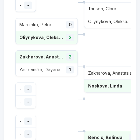
-
-
Tauson, Clara
Oliynykova, Oleksandra
Marcinko, Petra
0
Oliynykova, Oleksandra
2
Zakharova, Anastasia
2
Yastremska, Dayana
1
Zakharova, Anastasia
Noskova, Linda
-
-
-
-
-
-
-
-
Bencic, Belinda
2