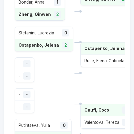
Bondar, Anna
1
Zheng, Qinwen
2
Stefanini, Lucrezia
0
Ostapenko, Jelena
2
Ostapenko, Jelena
2
Ruse, Elena-Gabriela
1
-
-
-
-
-
-
-
-
Gauff, Coco
2
Valentova, Tereza
0
Putintseva, Yulia
0