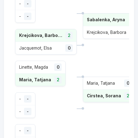
-
-
-
-
Sabalenka, Aryna
2
Krejcikova, Barbora
0
Krejcikova, Barbora
2
Jacquemot, Elsa
0
Linette, Magda
0
Maria, Tatjana
2
Maria, Tatjana
0
Cirstea, Sorana
2
-
-
-
-
-
-