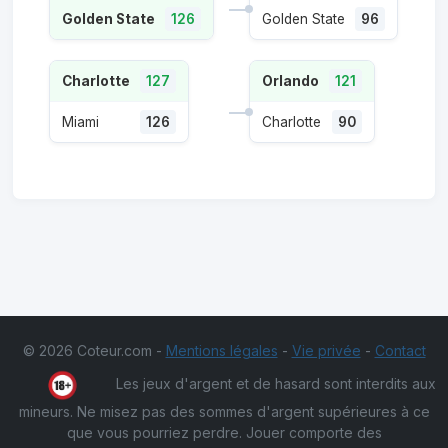
Golden State
126
Golden State
96
Charlotte
127
Orlando
121
Miami
126
Charlotte
90
© 2026 Coteur.com -
Mentions légales
-
Vie privée
-
Contact
Les jeux d'argent et de hasard sont interdits aux
mineurs. Ne misez pas des sommes d'argent supérieures à ce
que vous pourriez perdre. Jouer comporte des