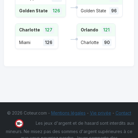
Golden State
126
Golden State
96
Charlotte
127
Orlando
121
Miami
126
Charlotte
90
© 2026 Coteur.com -
Mentions légales
-
Vie privée
-
Contact
Les jeux d'argent et de hasard sont interdits aux
mineurs. Ne misez pas des sommes d'argent supérieures à ce
que vous pourriez perdre. Jouer comporte des