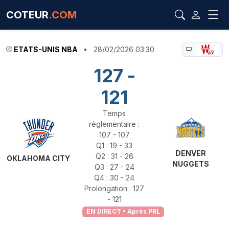
COTEUR
.COM
ETATS-UNIS NBA
•
28/02/2026 03:30
127 -
121
Temps
règlementaire :
107 - 107
Q1 : 19 - 33
DENVER
Q2 : 31 - 26
OKLAHOMA CITY
NUGGETS
Q3 : 27 - 24
Q4 : 30 - 24
Prolongation : 127
- 121
EN DIRECT • Après PRL