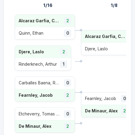
1/16
1/8
Alcaraz Garfia, Carlos
2
Quinn, Ethan
0
Alcaraz Garfia, Carlos
Djere, Laslo
Djere, Laslo
2
Rinderknech, Arthur
1
Carballes Baena, Roberto
0
Fearnley, Jacob
2
Fearnley, Jacob
0
De Minaur, Alex
2
Etcheverry, Tomas Martin
0
De Minaur, Alex
2