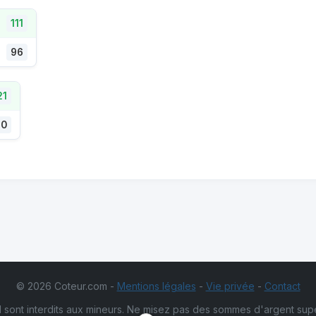
111
96
21
90
© 2026 Coteur.com -
Mentions légales
-
Vie privée
-
Contact
 sont interdits aux mineurs. Ne misez pas des sommes d'argent sup