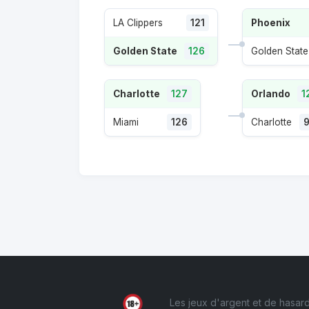
LA Clippers
121
Phoenix
Golden State
126
Golden State
Charlotte
127
Orlando
1
Miami
126
Charlotte
Les jeux d'argent et de hasard