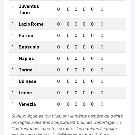
Juventus
1
0
0
0
0
0
0
Turin
1
Lazio Rome
0
0
0
0
0
0
1
Parme
0
0
0
0
0
0
1
Sassuolo
0
0
0
0
0
0
1
Naples
0
0
0
0
0
0
1
Torino
0
0
0
0
0
0
1
Udinese
0
0
0
0
0
0
1
Lecce
0
0
0
0
0
0
1
Venezia
0
0
0
0
0
0
Si deux équipes (ou plus) ont le même nombre de points,
les règles suivantes s'appliquent pour les départager : 1.
Confrontations directes si toutes les équipes à égalité
ont des matchs liés. 2. Différence de buts 3. Buts