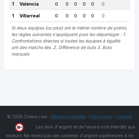
1
Valencia
0
0
0
0
0
0
1
Villarreal
0
0
0
0
0
0
Si deux équipes (ou plus) ont le même nombre de points,
les règles suivantes s'appliquent pour les départager : 1.
Confrontations directes si toutes les équipes à égalité
ont des matchs liés. 2. Différence de buts 3. Buts
marqués
© 2026 Coteur.com -
Mentions légales
-
Vie privée
-
Contact
Les jeux d'argent et de hasard sont interdits aux
mineurs. Ne misez pas des sommes d'argent supérieures à ce