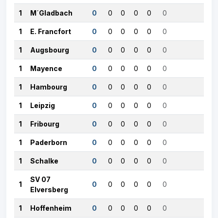
1
M´Gladbach
0
0
0
0
0
0
1
E. Francfort
0
0
0
0
0
0
1
Augsbourg
0
0
0
0
0
0
1
Mayence
0
0
0
0
0
0
1
Hambourg
0
0
0
0
0
0
1
Leipzig
0
0
0
0
0
0
1
Fribourg
0
0
0
0
0
0
1
Paderborn
0
0
0
0
0
0
1
Schalke
0
0
0
0
0
0
SV 07
1
0
0
0
0
0
0
Elversberg
1
Hoffenheim
0
0
0
0
0
0