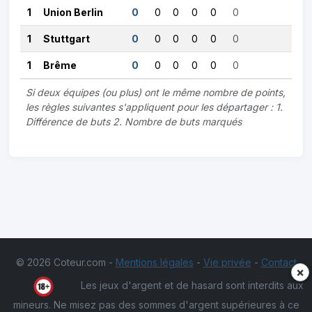
1
Union Berlin
0
0
0
0
0
0
1
Stuttgart
0
0
0
0
0
0
1
Brême
0
0
0
0
0
0
Si deux équipes (ou plus) ont le même nombre de points,
les règles suivantes s'appliquent pour les départager : 1.
Différence de buts 2. Nombre de buts marqués
© 2026 Coteur.com -
Mentions légales
-
Vie privée
-
Contact
×
Les jeux d'argent et de hasard sont interdits aux
mineurs. Ne misez pas des sommes d'argent supérieures à ce