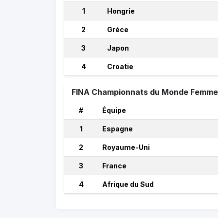
1
Hongrie
2
Grèce
3
Japon
4
Croatie
FINA Championnats du Monde Femmes
#
Équipe
1
Espagne
2
Royaume-Uni
3
France
4
Afrique du Sud