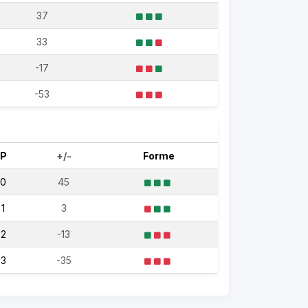
37
33
-17
-53
P
+/-
Forme
0
45
1
3
2
-13
3
-35