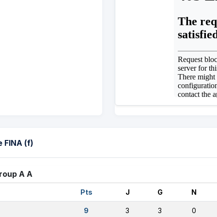
FINA (f)
roup A A
Pts
J
G
N
9
3
3
0