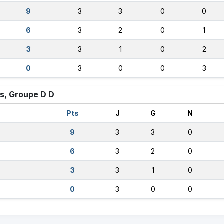
9
3
3
0
0
6
3
2
0
1
3
3
1
0
2
0
3
0
0
3
, Groupe D D
Pts
J
G
N
9
3
3
0
6
3
2
0
3
3
1
0
0
3
0
0