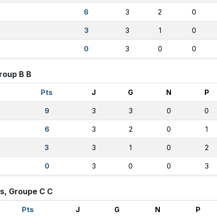
6
3
2
0
3
3
1
0
0
3
0
0
roup B B
Pts
J
G
N
P
9
3
3
0
0
6
3
2
0
1
3
3
1
0
2
0
3
0
0
3
, Groupe C C
Pts
J
G
N
P