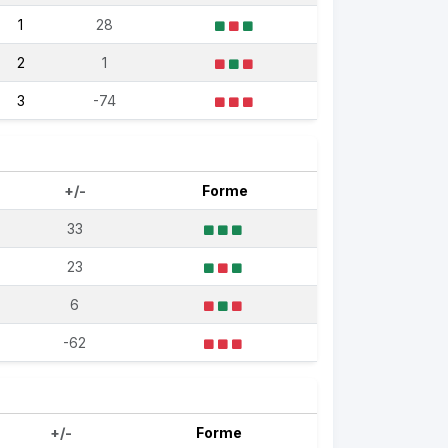
1
28
2
1
3
-74
+/-
Forme
33
23
6
-62
+/-
Forme