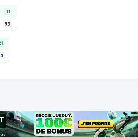
111
96
21
90
© 2026 Coteur.com -
Mentions légales
-
Vie privée
-
Contact
 sont interdits aux mineurs. Ne misez pas des sommes d'argent sup