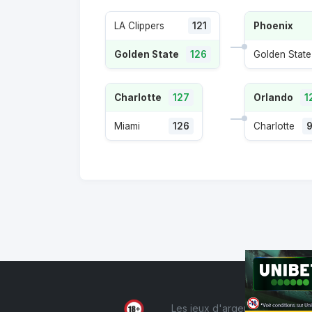
LA Clippers
121
Phoenix
Golden State
126
Golden State
Charlotte
127
Orlando
1
Miami
126
Charlotte
Les jeux d'argent et de hasard