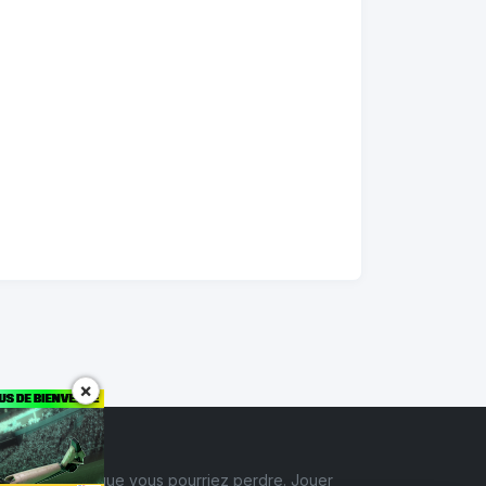
×
érieures à ce que vous pourriez perdre. Jouer