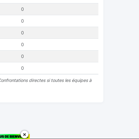
0
0
0
0
0
0
onfrontations directes si toutes les équipes à
×