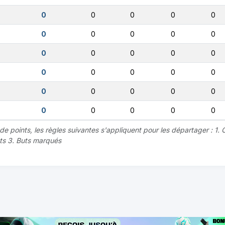
0
0
0
0
0
0
0
0
0
0
0
0
0
0
0
0
0
0
0
0
0
0
0
0
0
0
0
0
0
0
 points, les règles suivantes s'appliquent pour les départager : 1. C
uts 3. Buts marqués