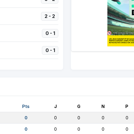
2 - 2
0 - 1
0 - 1
Pts
J
G
N
P
0
0
0
0
0
0
0
0
0
0