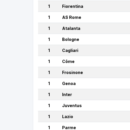
1
Fiorentina
1
AS Rome
1
Atalanta
1
Bologne
1
Cagliari
1
Côme
1
Frosinone
1
Genoa
1
Inter
1
Juventus
1
Lazio
1
Parme