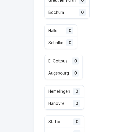
Greuther Fürth
0
Bochum
0
Halle
0
Schalke
0
E. Cottbus
0
Augsbourg
0
Hemelingen
0
Hanovre
0
St. Tonis
0