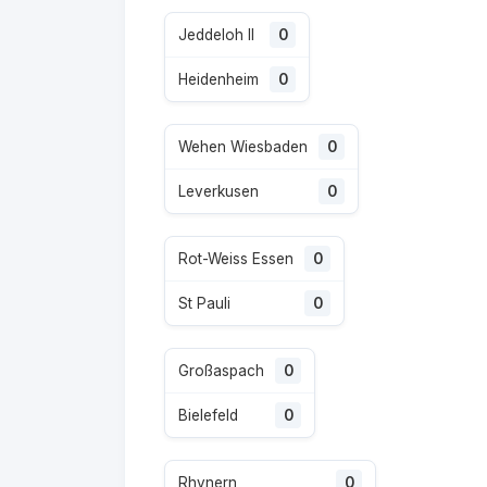
Jeddeloh II
0
Heidenheim
0
Wehen Wiesbaden
0
Leverkusen
0
Rot-Weiss Essen
0
St Pauli
0
Großaspach
0
Bielefeld
0
Rhynern
0