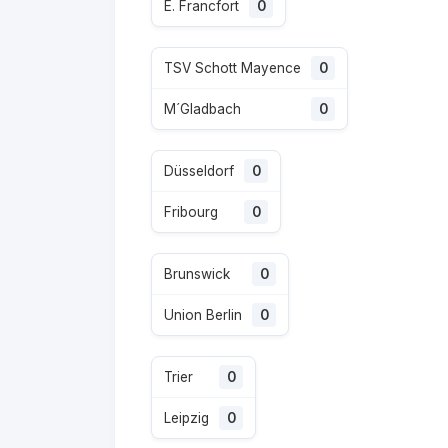
E. Francfort
0
TSV Schott Mayence
0
M´Gladbach
0
Düsseldorf
0
Fribourg
0
Brunswick
0
Union Berlin
0
Trier
0
Leipzig
0