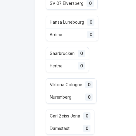
SV 07 Elversberg
0
Hansa Lunebourg
0
Brême
0
Saarbrucken
0
Hertha
0
Viktoria Cologne
0
Nuremberg
0
Carl Zeiss Jena
0
Darmstadt
0