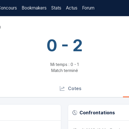
Concours
Bookmakers
Stats
Actus
Forum
0
0 - 2
Mi temps : 0 - 1
Match terminé
Cotes
Confrontations