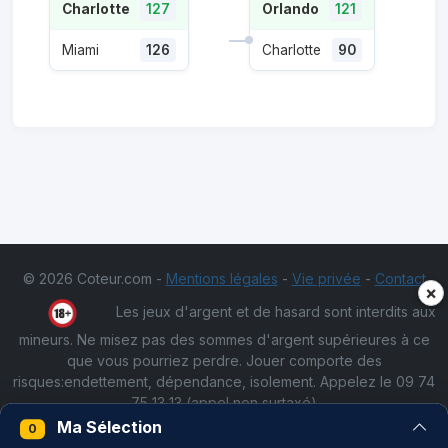
Charlotte
127
Orlando
121
Miami
126
Charlotte
90
© 2026 Coteur.com -
Mentions légales
-
Vie privée
-
Contact
×
Les jeux d'argent et de hasard sont interdits aux
mineurs. Ne misez pas des sommes d'argent supérieures à ce
que vous pourriez perdre. Jouer comporte des
risques:endettement, dépendance, isolement. Appelez le 09 74
75 13 13 (appel non surtaxé)
Ma Sélection
0