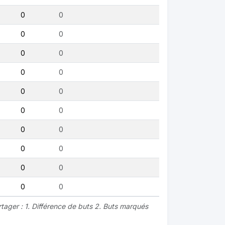
0
0
0
0
0
0
0
0
0
0
0
0
0
0
0
0
0
0
0
0
tager : 1. Différence de buts 2. Buts marqués