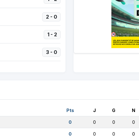
2 - 0
1 - 2
3 - 0
Pts
J
G
N
0
0
0
0
0
0
0
0