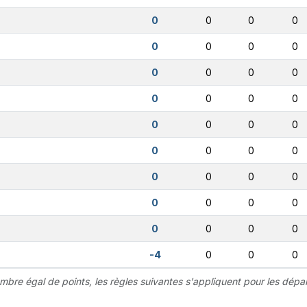
0
0
0
0
0
0
0
0
0
0
0
0
0
0
0
0
0
0
0
0
0
0
0
0
0
0
0
0
0
0
0
0
0
0
0
0
-4
0
0
0
mbre égal de points, les règles suivantes s'appliquent pour les dépar