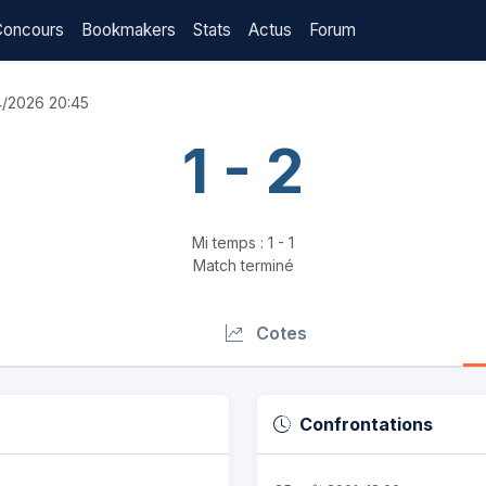
Concours
Bookmakers
Stats
Actus
Forum
4/2026 20:45
1 - 2
Mi temps : 1 - 1
Match terminé
Cotes
Confrontations