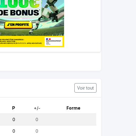
Voir tout
P
+/-
Forme
0
0
0
0