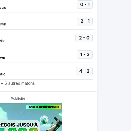
0 - 1
etic
2 - 1
own
2 - 0
etic
1 - 3
own
4 - 2
etic
+ 5 autres matchs
Publicité