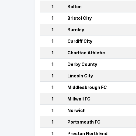
1
Bolton
1
Bristol City
1
Burnley
1
Cardiff City
1
Charlton Athletic
1
Derby County
1
Lincoln City
1
Middlesbrough FC
1
Millwall FC
1
Norwich
1
Portsmouth FC
1
Preston North End