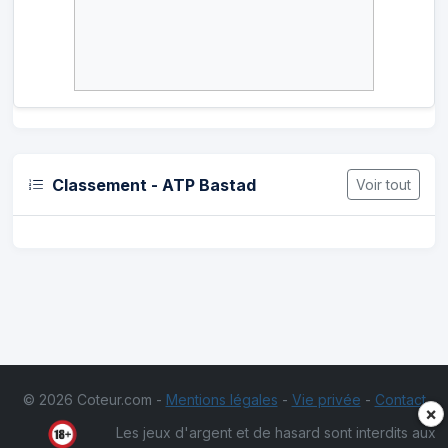
Classement - ATP Bastad
Voir tout
© 2026 Coteur.com -
Mentions légales
-
Vie privée
-
Contact
×
Les jeux d'argent et de hasard sont interdits aux