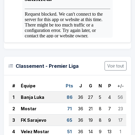
Classement - Premier Liga
Voir tout
#
Équipe
Pts
J
G
N
P
+/-
1
Banja Luka
86
36
27
5
4
56
2
Mostar
71
36
21
8
7
23
3
FK Sarajevo
65
36
19
8
9
17
4
Velez Mostar
51
36
14
9
13
1