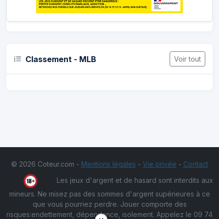
Classement - MLB
Voir tout
© 2026 Coteur.com -
Mentions légales
-
Vie privée
-
Contact
Les jeux d'argent et de hasard sont interdits aux
mineurs. Ne misez pas des sommes d'argent supérieures à ce
que vous pourriez perdre. Jouer comporte des
risques:endettement, dépendance, isolement. Appelez le 09 74